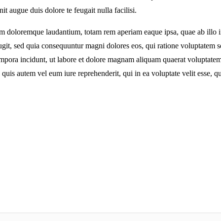
t augue duis dolore te feugait nulla facilisi.
um doloremque laudantium, totam rem aperiam eaque ipsa, quae ab illo inve
fugit, sed quia consequuntur magni dolores eos, qui ratione voluptatem 
 tempora incidunt, ut labore et dolore magnam aliquam quaerat voluptat
 quis autem vel eum iure reprehenderit, qui in ea voluptate velit esse, 