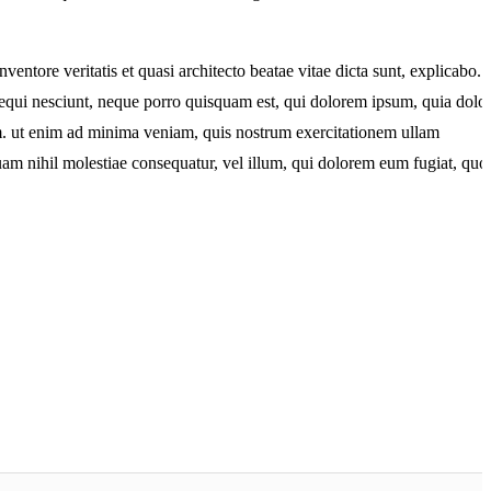
ntore veritatis et quasi architecto beatae vitae dicta sunt, explicabo.
sequi nesciunt, neque porro quisquam est, qui dolorem ipsum, quia dolo
em. ut enim ad minima veniam, quis nostrum exercitationem ullam
quam nihil molestiae consequatur, vel illum, qui dolorem eum fugiat, quo