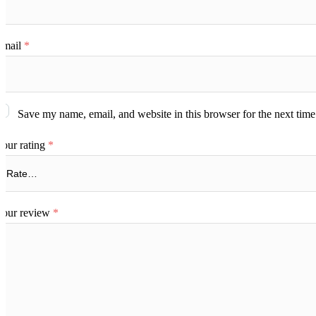
Email
*
Save my name, email, and website in this browser for the next tim
our rating
*
Your review
*