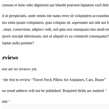
ccumsan et iusto odio dignissim qui blandit praesent luptatum zzril deleni
ed ut perspiciatis, unde omnis iste natus error sit voluptatem accusanti
emo enim ipsam voluptatem, quia voluptas sit, aspernatur aut odit aut 
it, amet, consectetur, adipisci velit, sed quia non numquam eius modi
orporis suscipit laboriosam, nisi ut aliquid ex ea commodi consequatur?
oluptas nulla pariatur?
Reviews
here are no reviews yet.
e the first to review “Travel Neck Pillow for Airplanes, Cars, Buses”
our email address will not be published.
Required fields are marked
*
Name
*