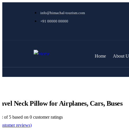
info@himachal-tourism.com
+91 00000 00000
Home
About U
avel Neck Pillow for Airplanes, Cars, Buses
ut of
5
based on
0
customer ratings
ustomer reviews)