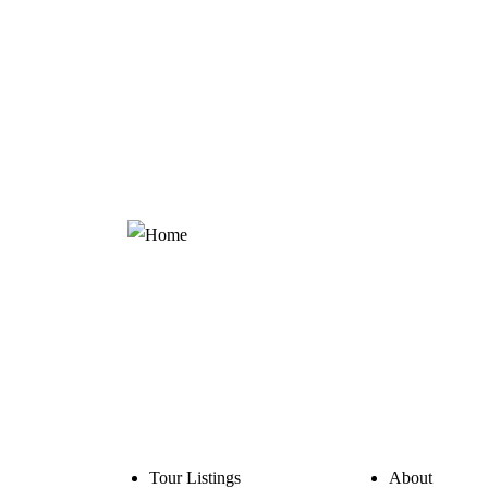
Proactiv Quick Fix Blemish Pen
$25.00 – $35.00Price range: $25.00 through $35.00
Select options
Company
Explore
Tour Listings
About