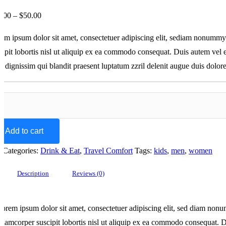
0.00
–
$
50.00
em ipsum dolor sit amet, consectetuer adipiscing elit, sediam nonummy 
cipit lobortis nisl ut aliquip ex ea commodo consequat. Duis autem vel eum
o dignissim qui blandit praesent luptatum zzril delenit augue duis dolore t
Add to cart
.
Categories:
Drink & Eat
,
Travel Comfort
Tags:
kids
,
men
,
women
Description
Reviews (0)
orem ipsum dolor sit amet, consectetuer adipiscing elit, sed diam nonu
llamcorper suscipit lobortis nisl ut aliquip ex ea commodo consequat. Dui