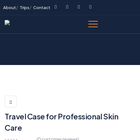
About
Trips
Contact
Travel Case for Professional Skin
Care
(
0
customer reviews)