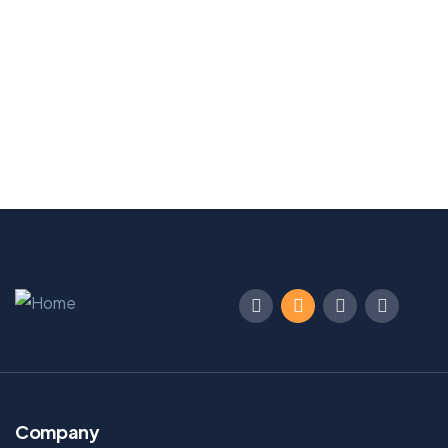
Proactiv Quick Fix Blemish Pen
$25.00 – $35.00Price range: $25.00
through $35.00
Select options
Company