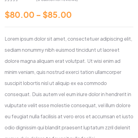
0
5
0
$
80.00
–
$
85.00
out
of
based
on
customer
Lorem ipsum dolor sit amet, consectetuer adipiscing elit,
ratings
sediam nonummy nibh euismod tincidunt ut laoreet
dolore magna aliquam erat volutpat. Ut wisi enim ad
minim veniam, quis nostrud exerci tation ullamcorper
suscipit lobortis nisl ut aliquip ex ea commodo
consequat. Duis autem vel eum iriure dolor in hendrerit in
vulputate velit esse molestie consequat, vel illum dolore
eu feugiat nulla facilisis at vero eros et accumsan et iusto
odio dignissim qui blandit praesent luptatum zzril delenit