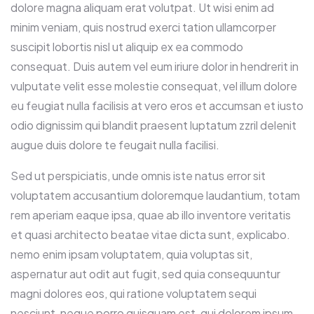
dolore magna aliquam erat volutpat. Ut wisi enim ad
minim veniam, quis nostrud exerci tation ullamcorper
suscipit lobortis nisl ut aliquip ex ea commodo
consequat. Duis autem vel eum iriure dolor in hendrerit in
vulputate velit esse molestie consequat, vel illum dolore
eu feugiat nulla facilisis at vero eros et accumsan et iusto
odio dignissim qui blandit praesent luptatum zzril delenit
augue duis dolore te feugait nulla facilisi.
Sed ut perspiciatis, unde omnis iste natus error sit
voluptatem accusantium doloremque laudantium, totam
rem aperiam eaque ipsa, quae ab illo inventore veritatis
et quasi architecto beatae vitae dicta sunt, explicabo.
nemo enim ipsam voluptatem, quia voluptas sit,
aspernatur aut odit aut fugit, sed quia consequuntur
magni dolores eos, qui ratione voluptatem sequi
nesciunt, neque porro quisquam est, qui dolorem ipsum,